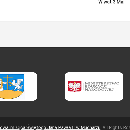
Wiwat 3 Maj!
wa im. Ojca Świętego Jana Pawła II w Mucharzu
. All Rights R