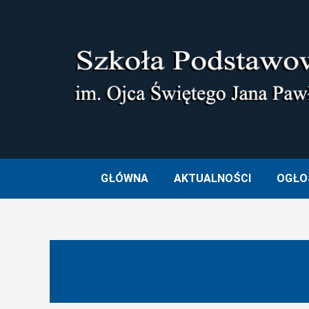
Skip
to
content
SZKOŁA PODSTAWOWA I
GŁÓWNA
AKTUALNOŚCI
OGŁO