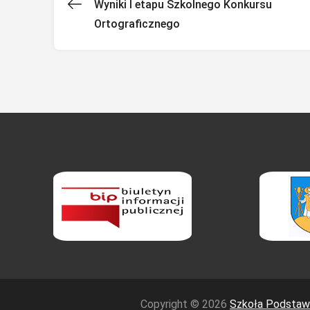
Wyniki I etapu Szkolnego Konkursu
Nawigacja
Ortograficznego
wpisu
Copyright © 2026
Szkoła Podstawo