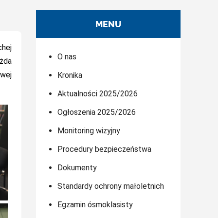
MENU
chej
O nas
ażda
owej
Kronika
Aktualności 2025/2026
Ogłoszenia 2025/2026
Monitoring wizyjny
Procedury bezpieczeństwa
Dokumenty
Standardy ochrony małoletnich
Egzamin ósmoklasisty