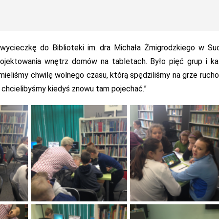
 wycieczkę do Biblioteki im. dra Michała Żmigrodzkiego w Su
 projektowania wnętrz domów na tabletach. Było pięć grup i k
ieliśmy chwilę wolnego czasu, którą spędziliśmy na grze ruch
i chcielibyśmy kiedyś znowu tam pojechać.”