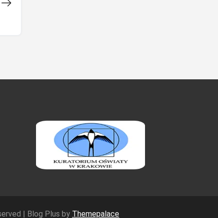
eserved | Blog Plus by
Themepalace