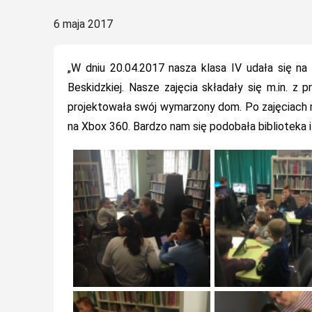
Posted
6 maja 2017
on
„W dniu 20.04.2017 nasza klasa IV udała się na
Beskidzkiej. Nasze zajęcia składały się m.in. z
projektowała swój wymarzony dom. Po zajęciach m
na Xbox 360. Bardzo nam się podobała biblioteka 