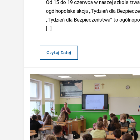
Od 15 do 19 czerwca w naszej szkole trwa
ogólnopolska akcja „Tydzień dla Bezpiecze
„Tydzień dla Bezpieczeństwa” to ogólnopo
[…]
Tydzień
Czytaj Dalej
Dla
Bezpieczeństwa
W
Szkole
Podstawowej
W
Mucharzu