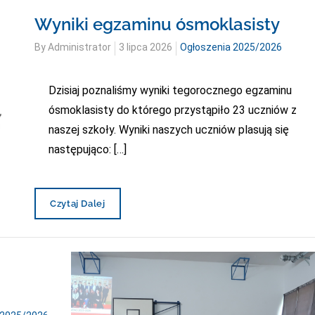
Wyniki egzaminu ósmoklasisty
Posted
By
Administrator
3 lipca 2026
Ogłoszenia 2025/2026
on
Dzisiaj poznaliśmy wyniki tegorocznego egzaminu
ósmoklasisty do którego przystąpiło 23 uczniów z
naszej szkoły. Wyniki naszych uczniów plasują się
następująco: […]
Wyniki
Czytaj Dalej
Egzaminu
Ósmoklasisty