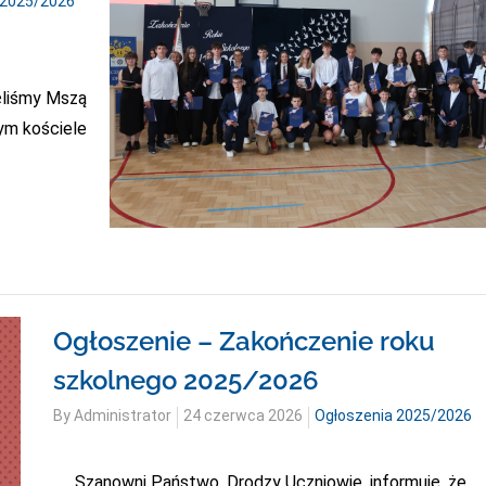
 2025/2026
ęliśmy Mszą
ym kościele
Ogłoszenie – Zakończenie roku
szkolnego 2025/2026
Posted
By
Administrator
24 czerwca 2026
Ogłoszenia 2025/2026
on
Szanowni Państwo, Drodzy Uczniowie, informuję, że