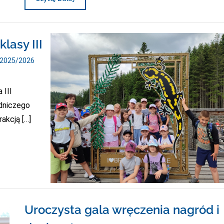
„Kręci
Mnie
Bezpieczeństwo
W
lasy III
Lecie”
 2025/2026
 III
dniczego
akcją […]
Uroczysta gala wręczenia nagród i