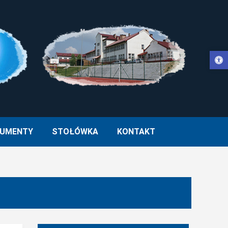
Otwórz pasek narzędzi
WŁA II W MUCHARZU
UMENTY
STOŁÓWKA
KONTAKT