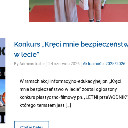
Konkurs „Kręci mnie bezpieczeńst
w lecie”
Posted
By
Administrator
24 czerwca 2026
Aktualności 2025/2026
on
W ramach akcji informacyjno-edukacyjnej pn. „Kręci
mnie bezpieczeństwo w lecie” został ogłoszony
konkurs plastyczno-filmowy pn. „LETNI przeWODNIK”
którego tematem jest […]
Konkurs
Czytaj Dalej