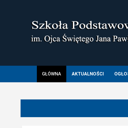
Skip
to
content
SZKOŁA PODSTAWOWA I
GŁÓWNA
AKTUALNOŚCI
OGŁO