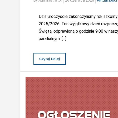
Posted
By
Administrator
26 czerwca 2026
Aktualności
on
Dziś uroczyście zakończyliśmy rok szkolny
2025/2026. Ten wyjątkowy dzień rozpocz
Świętą, odprawioną o godzinie 9.00 w nasz
parafialnym. […]
Uroczyste
Czytaj Dalej
Zakończenie
Roku
Szkolnego
2025/2026