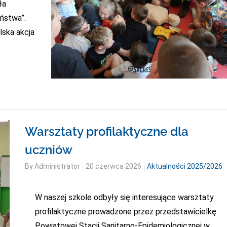
ła
ństwa”.
lska akcja
Warsztaty profilaktyczne dla
uczniów
Posted
By
Administrator
20 czerwca 2026
Aktualności 2025/2026
on
W naszej szkole odbyły się interesujące warsztaty
profilaktyczne prowadzone przez przedstawicielkę
Powiatowej Stacji Sanitarno-Epidemiologicznej w