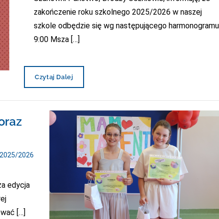
zakończenie roku szkolnego 2025/2026 w naszej
szkole odbędzie się wg następującego harmonogramu
9:00 Msza […]
Ogłoszenie
Czytaj Dalej
–
Zakończenie
Roku
Szkolnego
oraz
2025/2026
 2025/2026
za edycja
ej
ować […]