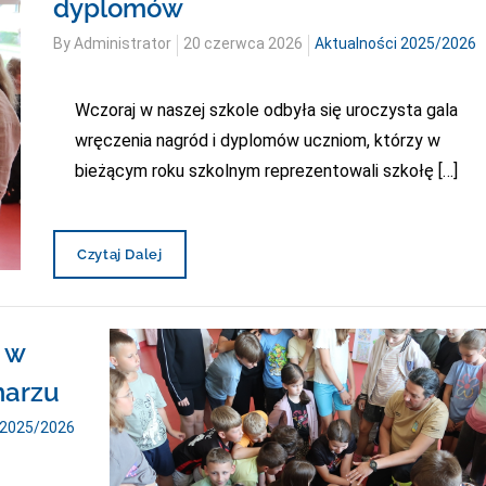
dyplomów
Posted
By
Administrator
20 czerwca 2026
Aktualności 2025/2026
on
Wczoraj w naszej szkole odbyła się uroczysta gala
wręczenia nagród i dyplomów uczniom, którzy w
bieżącym roku szkolnym reprezentowali szkołę […]
Uroczysta
Czytaj Dalej
Gala
Wręczenia
Nagród
I
 w
Dyplomów
harzu
 2025/2026