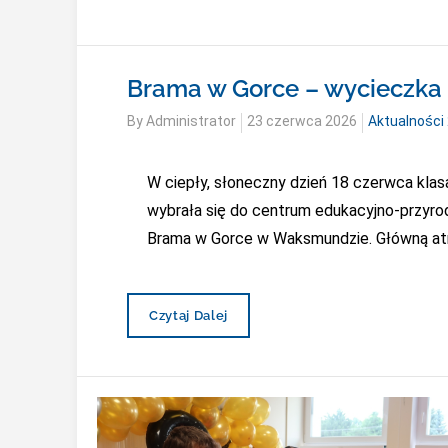
Brama w Gorce – wycieczka k
Posted
By
Administrator
23 czerwca 2026
Aktualności
on
W ciepły, słoneczny dzień 18 czerwca klasa
wybrała się do centrum edukacyjno-przyro
Brama w Gorce w Waksmundzie. Główną atr
Brama
Czytaj Dalej
W
Gorce
–
Wycieczka
Klasy
III