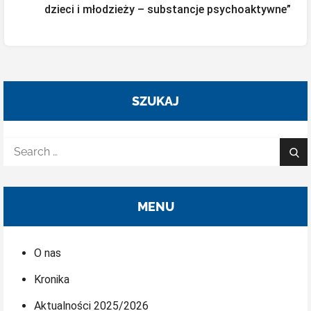
dzieci i młodzieży – substancje psychoaktywne”
wpisu
SZUKAJ
Search
Sea
for:
MENU
O nas
Kronika
Aktualności 2025/2026