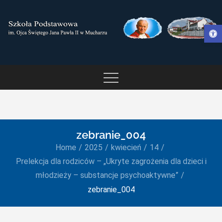
Skip
to
Otwórz pasek narzędzi
content
SZKOŁA PODSTAWOWA IM.
OJCA ŚWIĘTEGO JANA
PAWŁA II W MUCHARZU
zebranie_004
Home
2025
kwiecień
14
Prelekcja dla rodziców – „Ukryte zagrożenia dla dzieci i
młodzieży – substancje psychoaktywne”
zebranie_004