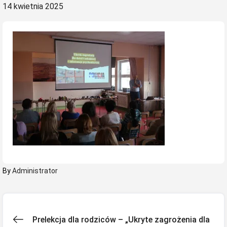
Posted
14 kwietnia 2025
on
By
Administrator
Nawigacja
Prelekcja dla rodziców – „Ukryte zagrożenia dla