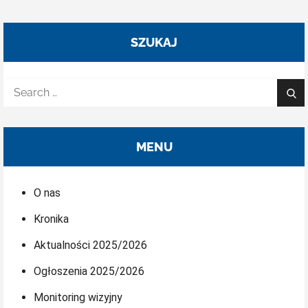
SZUKAJ
Search
Sea
for:
MENU
O nas
Kronika
Aktualności 2025/2026
Ogłoszenia 2025/2026
Monitoring wizyjny