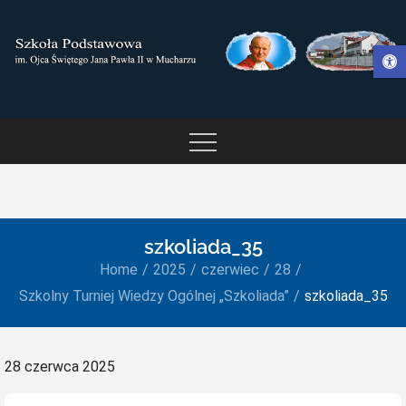
Skip
to
Otwórz pasek narzędzi
content
SZKOŁA PODSTAWOWA IM.
OJCA ŚWIĘTEGO JANA
PAWŁA II W MUCHARZU
szkoliada_35
Home
2025
czerwiec
28
Szkolny Turniej Wiedzy Ogólnej „Szkoliada”
szkoliada_35
Posted
28 czerwca 2025
on