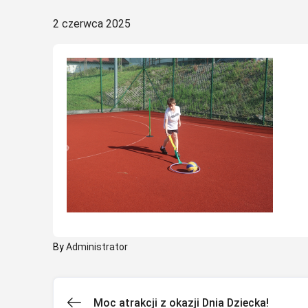
Posted
2 czerwca 2025
on
By
Administrator
Moc atrakcji z okazji Dnia Dziecka!