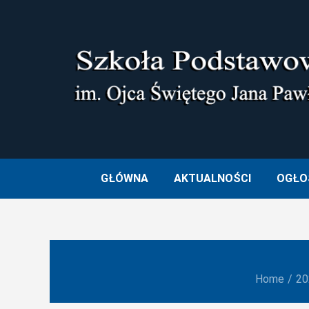
Skip
to
content
SZKOŁA PODSTAWOWA I
GŁÓWNA
AKTUALNOŚCI
OGŁO
Home
20