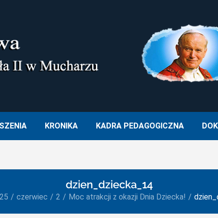
M. OJCA ŚWIĘTEGO JANA PA
SZENIA
KRONIKA
KADRA PEDAGOGICZNA
DOK
dzien_dziecka_14
25
czerwiec
2
Moc atrakcji z okazji Dnia Dziecka!
dzien_