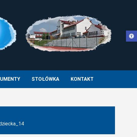
Otwórz pasek narzędzi
WŁA II W MUCHARZU
UMENTY
STOŁÓWKA
KONTAKT
dziecka_14