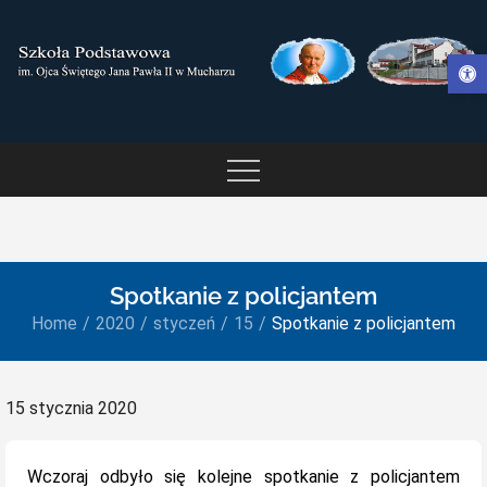
Skip
to
Otwórz pasek narzędzi
content
SZKOŁA PODSTAWOWA IM.
OJCA ŚWIĘTEGO JANA
PAWŁA II W MUCHARZU
Spotkanie z policjantem
Home
2020
styczeń
15
Spotkanie z policjantem
Posted
15 stycznia 2020
on
Wczoraj odbyło się kolejne spotkanie z policjantem