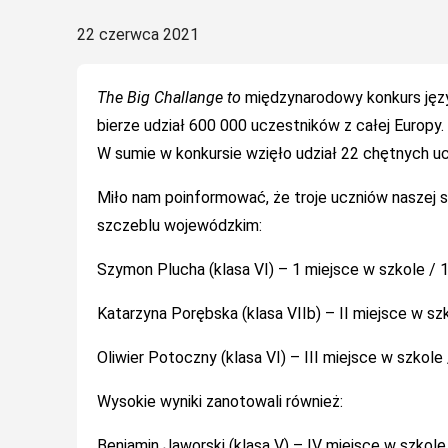
Posted
22 czerwca 2021
on
The Big Challange to
międzynarodowy konkurs języ
bierze udział 600 000 uczestników z całej Europy.
W sumie w konkursie wzięło udział 22 chętnych ucz
Miło nam poinformować, że troje uczniów naszej s
szczeblu wojewódzkim:
Szymon Plucha (klasa VI) – 1 miejsce w szkole /
Katarzyna Porębska (klasa VIIb) – II miejsce w s
Oliwier Potoczny (klasa VI) – III miejsce w szko
Wysokie wyniki zanotowali również:
Benjamin Jaworski (klasa V) – IV miejsce w szkole