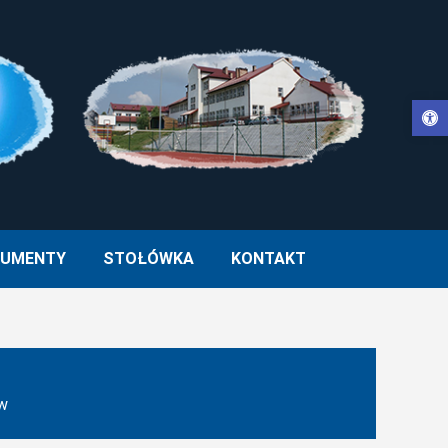
Otwórz pasek narzędzi
WŁA II W MUCHARZU
UMENTY
STOŁÓWKA
KONTAKT
ów