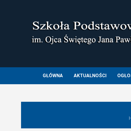
Skip
to
content
SZKOŁA PODSTAWOWA I
GŁÓWNA
AKTUALNOŚCI
OGŁO