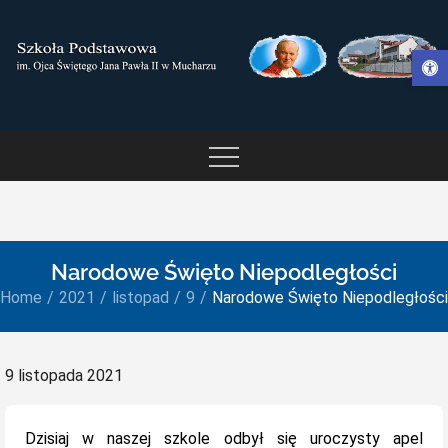
Skip
to
Otwórz pasek narzędzi
content
SZKOŁA PODSTAWOWA IM.
OJCA ŚWIĘTEGO JANA
PAWŁA II W MUCHARZU
Narodowe Święto Niepodległości
Home
2021
listopad
9
Narodowe Święto Niepodległości
Posted
9 listopada 2021
on
Dzisiaj w naszej szkole odbył się uroczysty apel