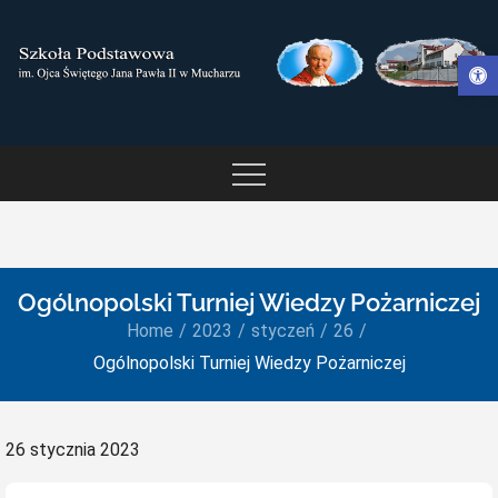
Skip
to
Otwórz pasek narzędzi
content
SZKOŁA PODSTAWOWA IM.
OJCA ŚWIĘTEGO JANA
PAWŁA II W MUCHARZU
Ogólnopolski Turniej Wiedzy Pożarniczej
Home
2023
styczeń
26
Ogólnopolski Turniej Wiedzy Pożarniczej
Posted
26 stycznia 2023
on