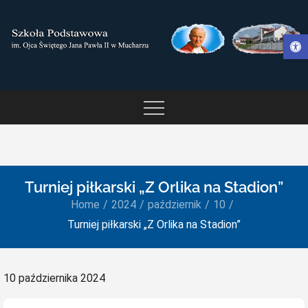
Skip
to
Otwórz pasek narzędzi
content
SZKOŁA PODSTAWOWA IM.
OJCA ŚWIĘTEGO JANA
PAWŁA II W MUCHARZU
Turniej piłkarski „Z Orlika na Stadion”
Home
2024
październik
10
Turniej piłkarski „Z Orlika na Stadion”
Posted
10 października 2024
on