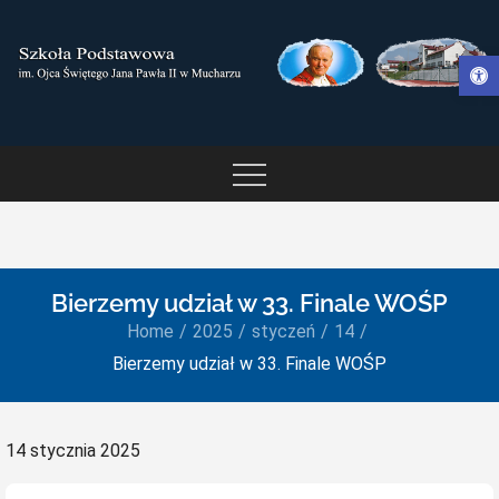
Skip
to
Otwórz pasek narzędzi
content
SZKOŁA PODSTAWOWA IM.
OJCA ŚWIĘTEGO JANA
PAWŁA II W MUCHARZU
Bierzemy udział w 33. Finale WOŚP
Home
2025
styczeń
14
Bierzemy udział w 33. Finale WOŚP
Posted
14 stycznia 2025
on