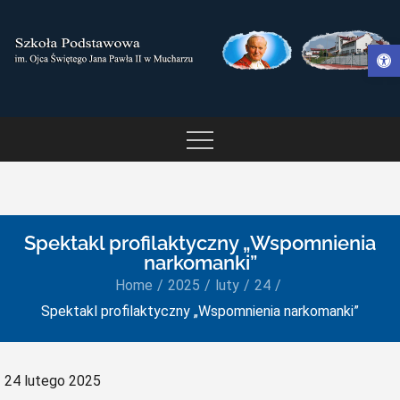
Skip
to
Otwórz pasek narzędzi
content
SZKOŁA PODSTAWOWA IM.
OJCA ŚWIĘTEGO JANA
PAWŁA II W MUCHARZU
Spektakl profilaktyczny „Wspomnienia
narkomanki”
Home
2025
luty
24
Spektakl profilaktyczny „Wspomnienia narkomanki”
Posted
24 lutego 2025