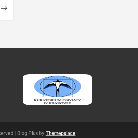
eserved | Blog Plus by
Themepalace