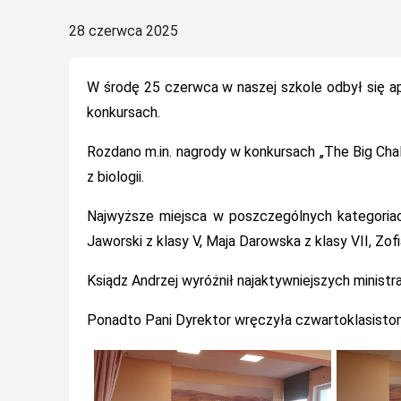
Posted
28 czerwca 2025
on
W środę 25 czerwca w naszej szkole odbył się ap
konkursach.
Rozdano m.in. nagrody w konkursach „The Big Chall
z biologii.
Najwyższe miejsca w poszczególnych kategoriac
Jaworski z klasy V, Maja Darowska z klasy VII, Zofia
Ksiądz Andrzej wyróżnił najaktywniejszych minist
Ponadto Pani Dyrektor wręczyła czwartoklasisto