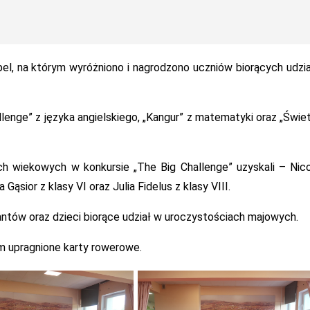
el, na którym wyróżniono i nagrodzono uczniów biorących udzi
enge” z języka angielskiego, „Kangur” z matematyki oraz „Świet
h wiekowych w konkursie „The Big Challenge” uzyskali – Nic
 Gąsior z klasy VI oraz Julia Fidelus z klasy VIII.
rantów oraz dzieci biorące udział w uroczystościach majowych.
m upragnione karty rowerowe.