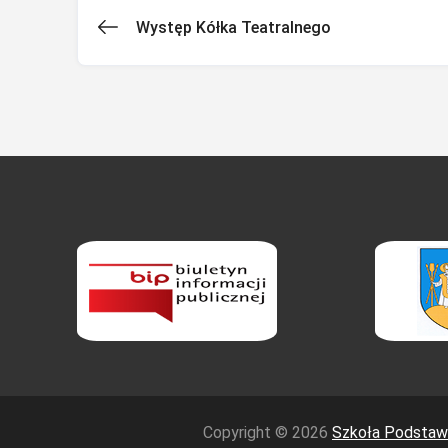
Występ Kółka Teatralnego
Nawigacja
wpisu
Copyright © 2026
Szkoła Podstawo