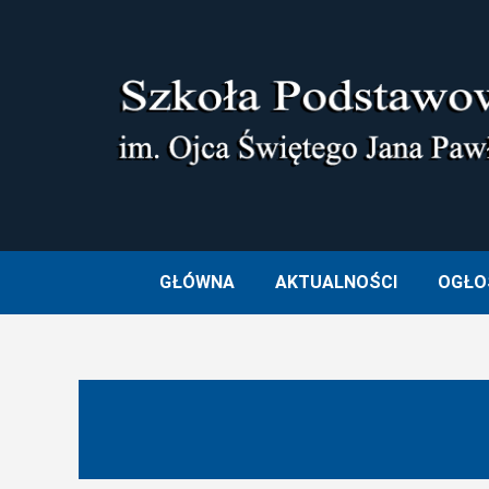
Skip
to
content
SZKOŁA PODSTAWOWA I
GŁÓWNA
AKTUALNOŚCI
OGŁO