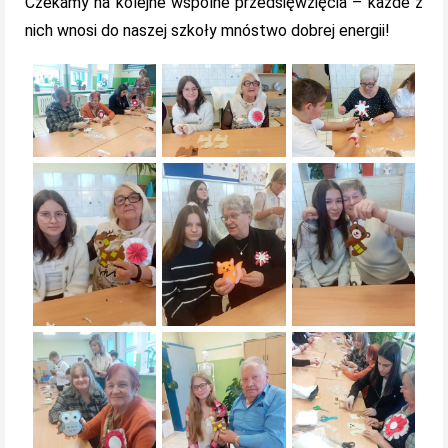
Czekamy na kolejne wspólne przedsięwzięcia – każde z
nich wnosi do naszej szkoły mnóstwo dobrej energii!