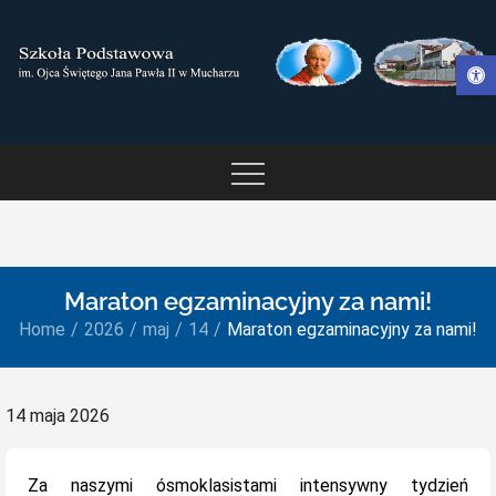
Skip
to
Otwórz pasek narzędzi
content
SZKOŁA PODSTAWOWA IM.
OJCA ŚWIĘTEGO JANA
PAWŁA II W MUCHARZU
Maraton egzaminacyjny za nami!
Home
2026
maj
14
Maraton egzaminacyjny za nami!
Posted
14 maja 2026
on
Za naszymi ósmoklasistami intensywny tydzień