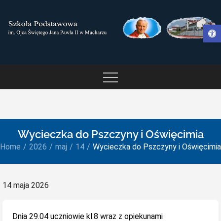
Skip
to
Otwórz pasek narzędzi
content
SZKOŁA PODSTAWOWA IM.
OJCA ŚWIĘTEGO JANA
PAWŁA II W MUCHARZU
Wycieczka do Pszczyny i Oświęcimia
Home
2026
maj
14
Wycieczka do Pszczyny i Oświęcimia
Posted
14 maja 2026
on
Dnia 29.04 uczniowie kl.8 wraz z opiekunami