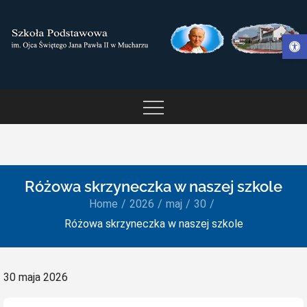
Skip
to
Otwórz pasek narzędzi
content
SZKOŁA PODSTAWOWA IM.
OJCA ŚWIĘTEGO JANA
PAWŁA II W MUCHARZU
Różowa skrzyneczka w naszej szkole
Home
2026
maj
30
Różowa skrzyneczka w naszej szkole
Posted
30 maja 2026
on