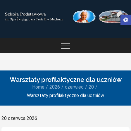
Skip
to
Otwórz pasek narzędzi
content
SZKOŁA PODSTAWOWA IM.
OJCA ŚWIĘTEGO JANA
PAWŁA II W MUCHARZU
Warsztaty profilaktyczne dla uczniów
Home
2026
czerwiec
20
Warsztaty profilaktyczne dla uczniów
Posted
20 czerwca 2026
on