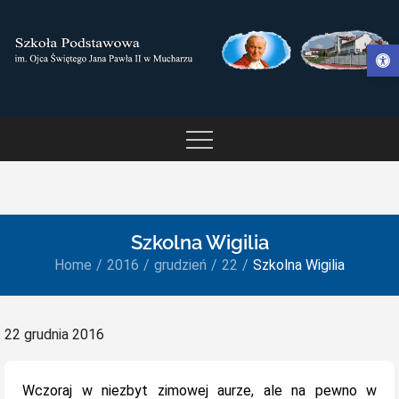
Skip
to
Otwórz pasek narzędzi
content
SZKOŁA PODSTAWOWA IM.
OJCA ŚWIĘTEGO JANA
PAWŁA II W MUCHARZU
Szkolna Wigilia
Home
2016
grudzień
22
Szkolna Wigilia
Posted
22 grudnia 2016
on
Wczoraj w niezbyt zimowej aurze, ale na pewno w