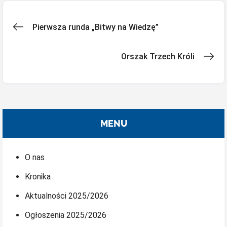
Nawigacja
Pierwsza runda „Bitwy na Wiedzę”
wpisu
Orszak Trzech Króli
MENU
O nas
Kronika
Aktualności 2025/2026
Ogłoszenia 2025/2026