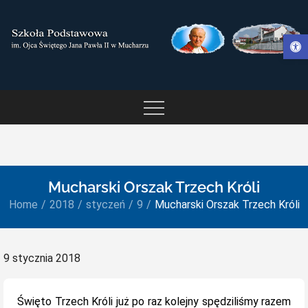
Skip
to
Otwórz pasek narzędzi
content
SZKOŁA PODSTAWOWA IM.
OJCA ŚWIĘTEGO JANA
PAWŁA II W MUCHARZU
Mucharski Orszak Trzech Króli
Home
2018
styczeń
9
Mucharski Orszak Trzech Króli
Posted
9 stycznia 2018
on
Święto Trzech Króli już po raz kolejny spędziliśmy razem