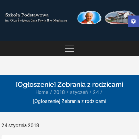
Skip
to
Otwórz pasek narzędzi
content
SZKOŁA PODSTAWOWA IM.
OJCA ŚWIĘTEGO JANA
PAWŁA II W MUCHARZU
[Ogłoszenie] Zebrania z rodzicami
Home
2018
styczeń
24
[Ogłoszenie] Zebrania z rodzicami
Posted
24 stycznia 2018
on