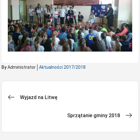
By
Administrator
Aktualności 2017/2018
Nawigacja
Wyjazd na Litwę
wpisu
Sprzątanie gminy 2018