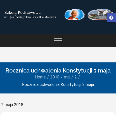
Skip
to
Otwórz pasek narzędzi
content
SZKOŁA PODSTAWOWA IM.
OJCA ŚWIĘTEGO JANA
PAWŁA II W MUCHARZU
Rocznica uchwalenia Konstytucji 3 maja
Home
2018
maj
2
Rocznica uchwalenia Konstytucji 3 maja
Posted
2 maja 2018
on