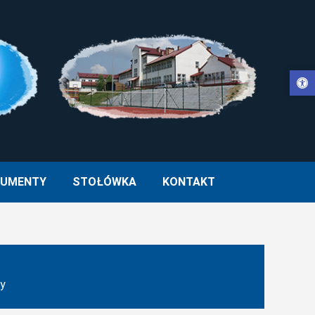
Otwórz pasek narzędzi
WŁA II W MUCHARZU
UMENTY
STOŁÓWKA
KONTAKT
ły