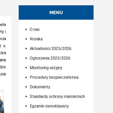
MENU
awła
O nas
ły i
cia
Kronika
z s.
Aktualności 2025/2026
tóra
Ogłoszenia 2025/2026
Jana
rdzo
Monitoring wizyjny
kcie
Procedury bezpieczeństwa
Dokumenty
Standardy ochrony małoletnich
Egzamin ósmoklasisty