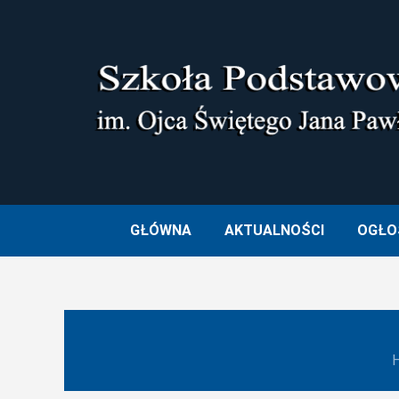
Skip
to
content
SZKOŁA PODSTAWOWA I
GŁÓWNA
AKTUALNOŚCI
OGŁO