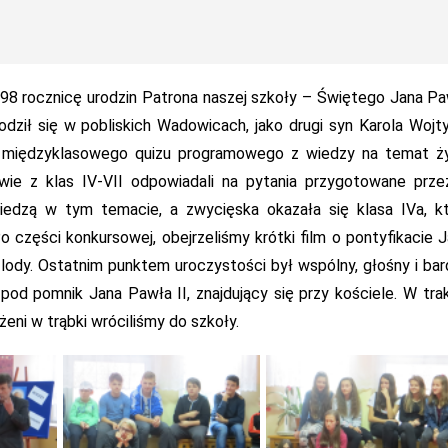
e 98 rocznicę urodzin Patrona naszej szkoły – Świętego Jana P
odził się w pobliskich Wadowicach, jako drugi syn Karola Wojty
od międzyklasowego quizu programowego z wiedzy na temat ży
wie z klas IV-VII odpowiadali na pytania przygotowane prze
iedzą w tym temacie, a zwycięska okazała się klasa IVa, k
 części konkursowej, obejrzeliśmy krótki film o pontyfikacie 
 lody. Ostatnim punktem uroczystości był wspólny, głośny i ba
pod pomnik Jana Pawła II, znajdujący się przy kościele. W tra
eni w trąbki wróciliśmy do szkoły.