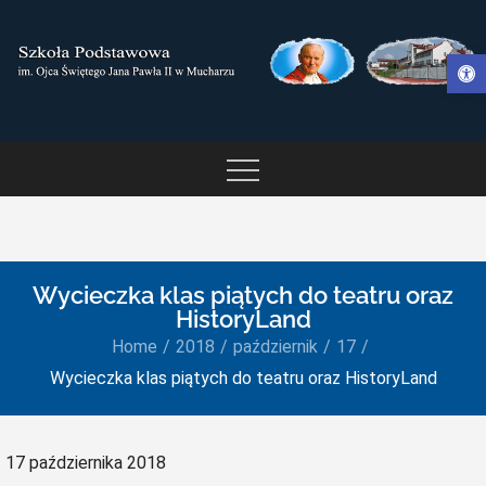
Skip
to
Otwórz pasek narzędzi
content
SZKOŁA PODSTAWOWA IM.
OJCA ŚWIĘTEGO JANA
PAWŁA II W MUCHARZU
Wycieczka klas piątych do teatru oraz
HistoryLand
Home
2018
październik
17
Wycieczka klas piątych do teatru oraz HistoryLand
Posted
17 października 2018