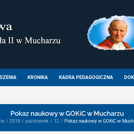
M. OJCA ŚWIĘTEGO JANA PA
SZENIA
KRONIKA
KADRA PEDAGOGICZNA
DOK
Pokaz naukowy w GOKiC w Mucharzu
me
2019
październik
12
Pokaz naukowy w GOKiC w Much