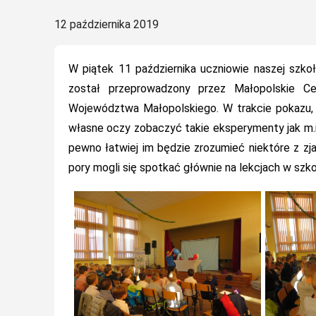
Posted
12 października 2019
on
W piątek 11 października uczniowie naszej szko
został przeprowadzony przez Małopolskie Cen
Województwa Małopolskiego. W trakcie pokazu,
własne oczy zobaczyć takie eksperymenty jak m.in
pewno łatwiej im będzie zrozumieć niektóre z zja
pory mogli się spotkać głównie na lekcjach w szko