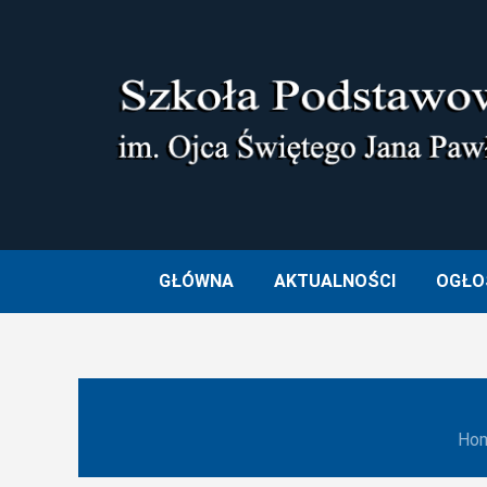
Skip
to
content
SZKOŁA PODSTAWOWA I
GŁÓWNA
AKTUALNOŚCI
OGŁO
Ho