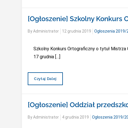
2019
[Ogłoszenie] Szkolny Konkurs O
Posted
By
Administrator
12 grudnia 2019
Ogłoszenia 2019/
on
Szkolny Konkurs Ortograficzny o tytuł Mistrza O
17 grudnia […]
[Ogłoszenie]
Czytaj Dalej
Szkolny
Konkurs
Ortograficzny
[Ogłoszenie] Oddział przedszk
Posted
By
Administrator
4 grudnia 2019
Ogłoszenia 2019/2
on