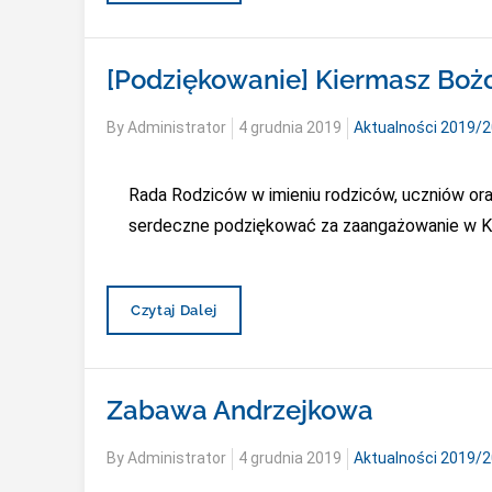
Mikołaja
[Podziękowanie] Kiermasz Bo
Posted
By
Administrator
4 grudnia 2019
Aktualności 2019/
on
Rada Rodziców w imieniu rodziców, uczniów o
serdeczne podziękować za zaangażowanie w Ki
[Podziękowanie]
Czytaj Dalej
Kiermasz
Bożonarodzeniowy
Zabawa Andrzejkowa
Posted
By
Administrator
4 grudnia 2019
Aktualności 2019/
on