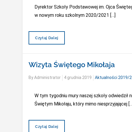
Dyrektor Szkoły Podstawowej im. Ojca Święteg
w nowym roku szkolnym 2020/2021 […]
[Ogłoszenie]
Czytaj Dalej
Oddział
Przedszkolny
2020/2021
Wizyta Świętego Mikołaja
Posted
By
Administrator
4 grudnia 2019
Aktualności 2019/
on
W tym tygodniu mury naszej szkoły odwiedził 
Świętym Mikołaju, który mimo niesprzyjającej […
Wizyta
Czytaj Dalej
Świętego