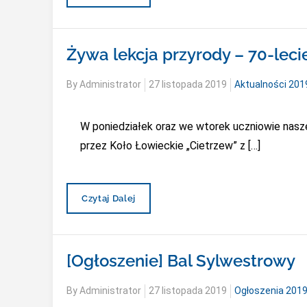
Turniej
Szachowy
Żywa lekcja przyrody – 70-leci
Posted
By
Administrator
27 listopada 2019
Aktualności 20
on
W poniedziałek oraz we wtorek uczniowie naszej
przez Koło Łowieckie „Cietrzew” z […]
Żywa
Czytaj Dalej
Lekcja
Przyrody
–
70-
[Ogłoszenie] Bal Sylwestrowy
Lecie
Koła
Łowieckiego
Posted
By
Administrator
27 listopada 2019
Ogłoszenia 201
„Cietrzew”