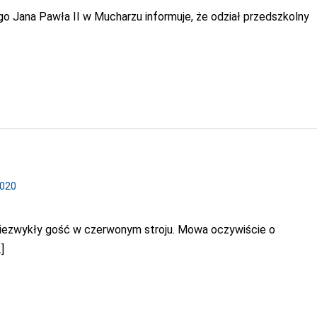
o Jana Pawła II w Mucharzu informuje, że odział przedszkolny
2020
niezwykły gość w czerwonym stroju. Mowa oczywiście o
]