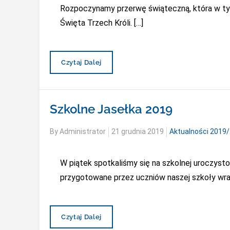
Rozpoczynamy przerwę świąteczną, która w tym
Święta Trzech Króli. […]
[Ogłoszenie]
Czytaj Dalej
Przerwa
Świąteczna
I
Dni
Szkolne Jasełka 2019
Wolne
Od
Zajęć
Posted
By
Administrator
21 grudnia 2019
Aktualności 2019
on
W piątek spotkaliśmy się na szkolnej uroczysto
przygotowane przez uczniów naszej szkoły wraz
Szkolne
Czytaj Dalej
Jasełka