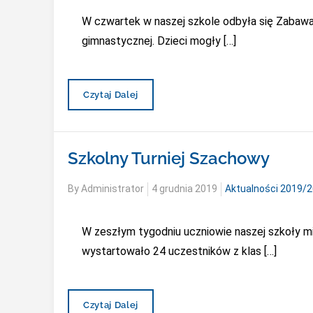
W czwartek w naszej szkole odbyła się Zabawa A
gimnastycznej. Dzieci mogły […]
Zabawa
Czytaj Dalej
Andrzejkowa
Szkolny Turniej Szachowy
Posted
By
Administrator
4 grudnia 2019
Aktualności 2019/
on
W zeszłym tygodniu uczniowie naszej szkoły mi
wystartowało 24 uczestników z klas […]
Szkolny
Czytaj Dalej