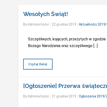
Wesołych Świąt!
Posted
By
Administrator
22 grudnia 2019
Aktualności 2019
on
Szczęśliwych, kojących, przeżytych w zgodzie 
Bożego Narodzenia oraz szczęśliwego […]
Wesołych
Czytaj Dalej
Świąt!
[Ogłoszenie] Przerwa świąteczn
Posted
By
Administrator
21 grudnia 2019
Ogłoszenia 2019/
on