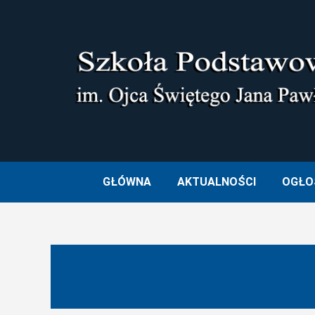
Skip
to
content
SZKOŁA PODSTAWOWA I
GŁÓWNA
AKTUALNOŚCI
OGŁO