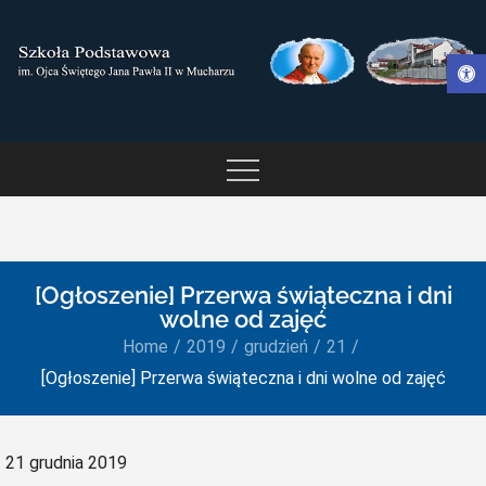
Skip
to
Otwórz pasek narzędzi
content
SZKOŁA PODSTAWOWA IM.
OJCA ŚWIĘTEGO JANA
PAWŁA II W MUCHARZU
[Ogłoszenie] Przerwa świąteczna i dni
wolne od zajęć
Home
2019
grudzień
21
[Ogłoszenie] Przerwa świąteczna i dni wolne od zajęć
Posted
21 grudnia 2019