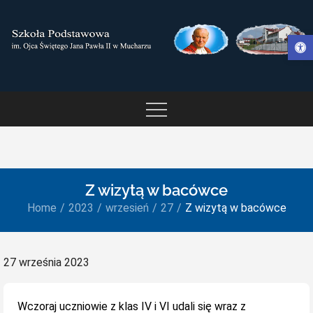
Skip
to
Otwórz pasek narzędzi
content
SZKOŁA PODSTAWOWA IM.
OJCA ŚWIĘTEGO JANA
PAWŁA II W MUCHARZU
Z wizytą w bacówce
Home
2023
wrzesień
27
Z wizytą w bacówce
Posted
27 września 2023
on
Wczoraj uczniowie z klas IV i VI udali się wraz z