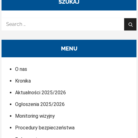
wpisach
SZUKAJ
Search
Sea
for:
MENU
O nas
Kronika
Aktualności 2025/2026
Ogłoszenia 2025/2026
Monitoring wizyjny
Procedury bezpieczeństwa