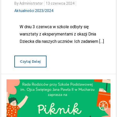
Posted
By
Administrator
13 czerwca 2024
on
Aktualności 2023/2024
W dniu 3 czerwca w szkole odbyły się
warsztaty z eksperymentami z okazji Dnia
Dziecka dla naszych uczniów. Ich zadaniem […]
Warsztaty
Czytaj Dalej
Z
Okazji
Dnia
Dziecka