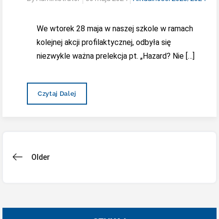
on
We wtorek 28 maja w naszej szkole w ramach
kolejnej akcji profilaktycznej, odbyła się
niezwykle ważna prelekcja pt. „Hazard? Nie […]
Akcja
Czytaj Dalej
Profilaktyczna
„Hazard?
Nie
Daj
Się
Wciągnąć!”
Nawigacja
Older
po