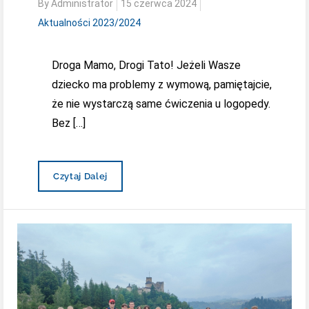
Posted
By
Administrator
15 czerwca 2024
on
Aktualności 2023/2024
Droga Mamo, Drogi Tato! Jeżeli Wasze
dziecko ma problemy z wymową, pamiętajcie,
że nie wystarczą same ćwiczenia u logopedy.
Bez […]
Logopeda
Czytaj Dalej
Radzi