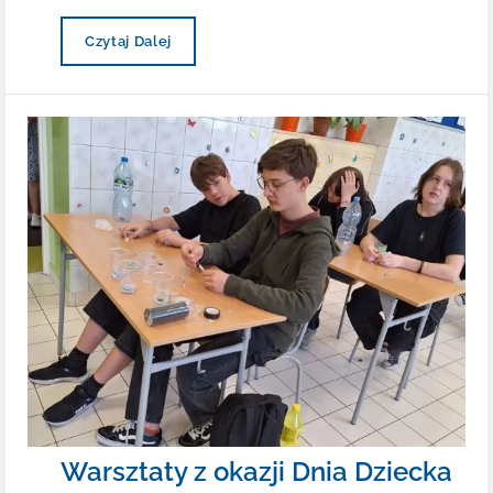
Egzamin
Czytaj Dalej
Na
Kartę
Rowerową
Warsztaty z okazji Dnia Dziecka