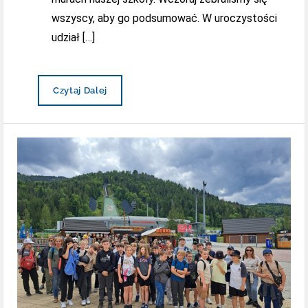
wszyscy, aby go podsumować. W uroczystości
udział […]
Uroczyste
Czytaj Dalej
Zakończenie
Roku
Szkolnego
2023/2024