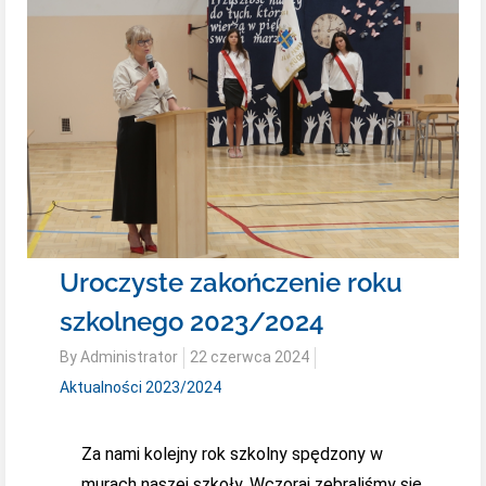
Uroczyste zakończenie roku
szkolnego 2023/2024
Posted
By
Administrator
22 czerwca 2024
on
Aktualności 2023/2024
Za nami kolejny rok szkolny spędzony w
murach naszej szkoły. Wczoraj zebraliśmy się