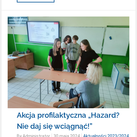
Na
Piknik
Rodzinny
Akcja profilaktyczna „Hazard?
Nie daj się wciągnąć!”
Posted
By
Administrator
30 maja 2024
Aktualności 2023/2024