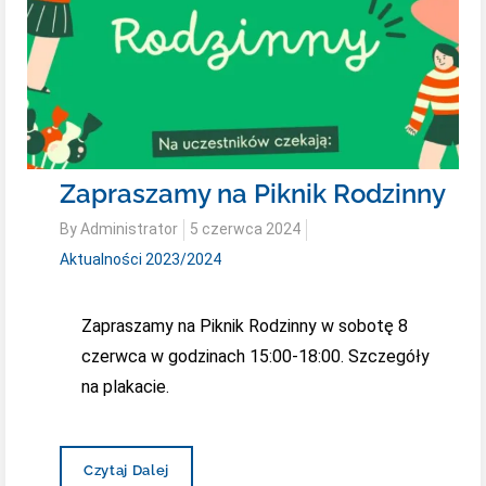
Zapraszamy na Piknik Rodzinny
Posted
By
Administrator
5 czerwca 2024
on
Aktualności 2023/2024
Zapraszamy na Piknik Rodzinny w sobotę 8
czerwca w godzinach 15:00-18:00. Szczegóły
na plakacie.
Zapraszamy
Czytaj Dalej