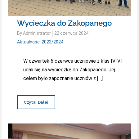
Wycieczka do Zakopanego
Posted
By
Administrator
22 czerwca 2024
on
Aktualności 2023/2024
W czwartek 6 czerwca uczniowie z klas IV-VI
udali się na wycieczkę do Zakopanego. Jej
celem było zapoznanie uczniów z […]
Wycieczka
Czytaj Dalej
Do
Zakopanego