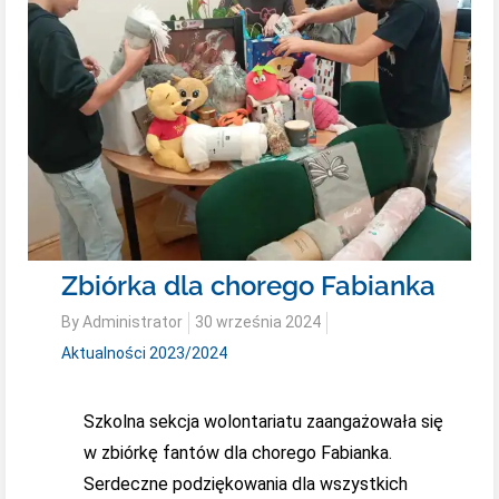
Zbiórka dla chorego Fabianka
Posted
By
Administrator
30 września 2024
on
Aktualności 2023/2024
Szkolna sekcja wolontariatu zaangażowała się
w zbiórkę fantów dla chorego Fabianka.
Serdeczne podziękowania dla wszystkich