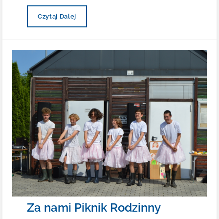
Wycieczka
Czytaj Dalej
W
Pienieny
Za nami Piknik Rodzinny