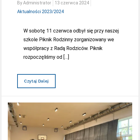
Posted
By
Administrator
13 czerwca 2024
on
Aktualności 2023/2024
W sobotę 11 czerwca odbył się przy naszej
szkole Piknik Rodzinny zorganizowany we
współpracy z Radą Rodziców. Piknik
rozpoczęliśmy od […]
Za
Czytaj Dalej
Nami
Piknik
Rodzinny