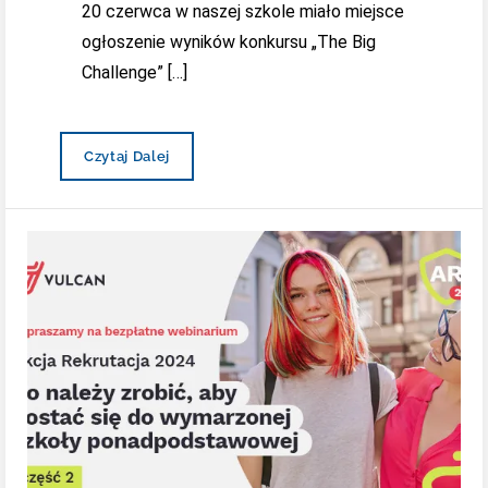
20 czerwca w naszej szkole miało miejsce
ogłoszenie wyników konkursu „The Big
Challenge” […]
Konkursowe
Czytaj Dalej
Podsumowanie
Oraz
Taneczny
Pokaz