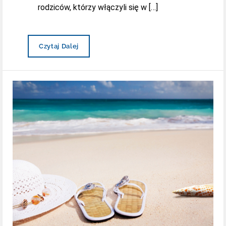
rodziców, którzy włączyli się w […]
Zbiórka
Czytaj Dalej
Dla
Chorego
Fabianka