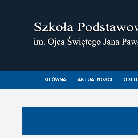
Skip
to
content
SZKOŁA PODSTAWOWA I
GŁÓWNA
AKTUALNOŚCI
OGŁO