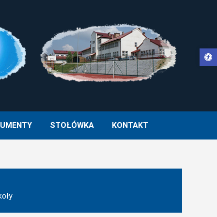
Otwórz pasek narzędzi
WŁA II W MUCHARZU
UMENTY
STOŁÓWKA
KONTAKT
koły