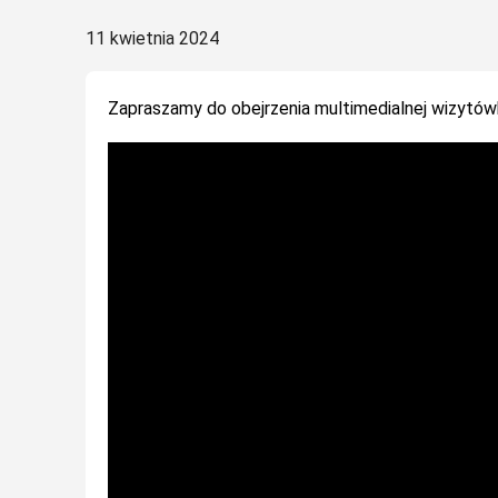
Posted
11 kwietnia 2024
on
Zapraszamy do obejrzenia multimedialnej wizytówk