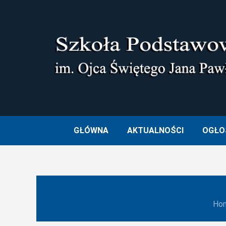
Skip
to
content
SZKOŁA PODSTAWOWA I
GŁÓWNA
AKTUALNOŚCI
OGŁO
Ho