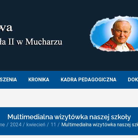
M. OJCA ŚWIĘTEGO JANA PA
SZENIA
KRONIKA
KADRA PEDAGOGICZNA
DOK
Multimedialna wizytówka naszej szkoły
me
2024
kwiecień
11
Multimedialna wizytówka naszej sz