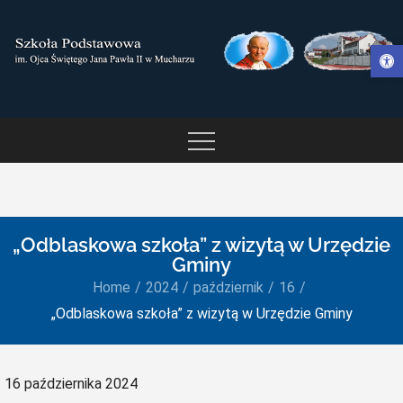
Skip
to
Otwórz pasek narzędzi
content
SZKOŁA PODSTAWOWA IM.
OJCA ŚWIĘTEGO JANA
PAWŁA II W MUCHARZU
„Odblaskowa szkoła” z wizytą w Urzędzie
Gminy
Home
2024
październik
16
„Odblaskowa szkoła” z wizytą w Urzędzie Gminy
Posted
16 października 2024