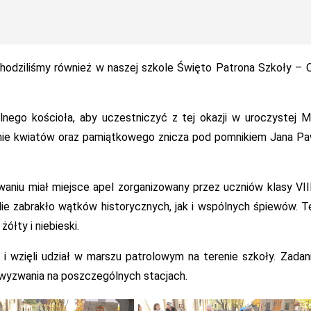
odziliśmy również w naszej szkole Święto Patrona Szkoły – 
alnego kościoła, aby uczestniczyć z tej okazji w uroczystej 
ożenie kwiatów oraz pamiątkowego znicza pod pomnikiem Jana P
waniu miał miejsce apel zorganizowany przez uczniów klasy VII
e zabrakło wątków historycznych, jak i wspólnych śpiewów. 
żółty i niebieski.
y i wzięli udział w marszu patrolowym na terenie szkoły. Zada
 wyzwania na poszczególnych stacjach.