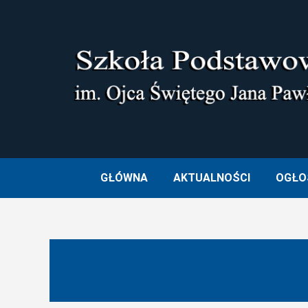
Skip
to
content
SZKOŁA PODSTAWOWA I
GŁÓWNA
AKTUALNOŚCI
OGŁO