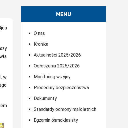
MENU
Ojca
O nas
Kronika
Mszy
Aktualności 2025/2026
awła
Ogłoszenia 2025/2026
Monitoring wizyjny
I, w
Tego
Procedury bezpieczeństwa
Dokumenty
niem
Standardy ochrony małoletnich
Egzamin ósmoklasisty