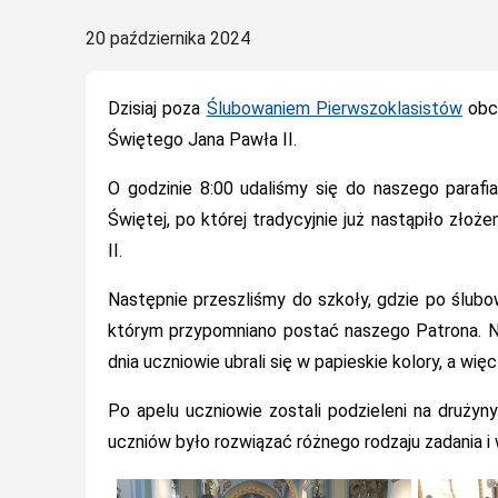
Posted
20 października 2024
on
Dzisiaj poza
Ślubowaniem Pierwszoklasistów
obch
Świętego Jana Pawła II.
O godzinie 8:00 udaliśmy się do naszego parafi
Świętej, po której tradycyjnie już nastąpiło zł
II.
Następnie przeszliśmy do szkoły, gdzie po ślubo
którym przypomniano postać naszego Patrona. Ni
dnia uczniowie ubrali się w papieskie kolory, a więc 
Po apelu uczniowie zostali podzieleni na drużyn
uczniów było rozwiązać różnego rodzaju zadania i