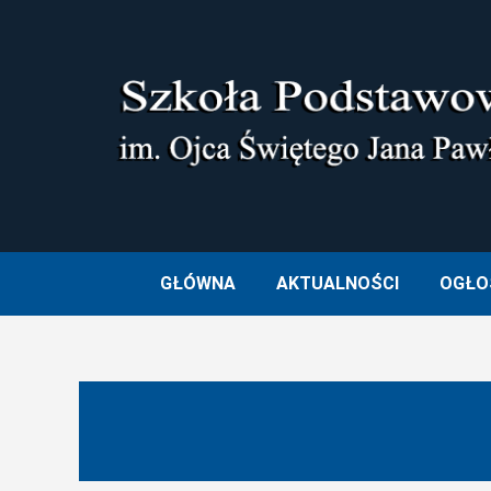
Skip
to
content
SZKOŁA PODSTAWOWA I
GŁÓWNA
AKTUALNOŚCI
OGŁO