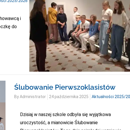
ości 2025/2026
chowawcą i
eczkę do
Ślubowanie Pierwszoklasistów
Posted
By
Administrator
24 października 2025
Aktualności 2025/2
on
Dzisiaj w naszej szkole odbyła się wyjątkowa
uroczystość, a mianowicie Ślubowanie