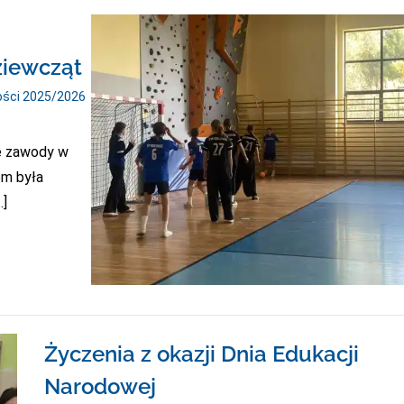
Nożną
W
Kalwarii
Zebrzydowskiej
ziewcząt
ości 2025/2026
ne zawody w
em była
…]
Życzenia z okazji Dnia Edukacji
Narodowej