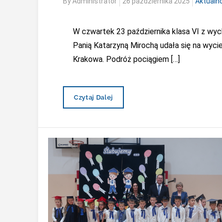
Posted
By
Administrator
26 października 2025
Aktualn
on
W czwartek 23 października klasa VI z wy
Panią Katarzyną Mirochą udała się na wyci
Krakowa. Podróż pociągiem […]
Wycieczka
Czytaj Dalej
Do
Krakowa