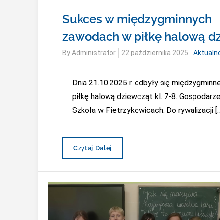
Sukces w międzygminnych
zawodach w piłkę halową d
Posted
By
Administrator
22 października 2025
Aktualn
on
Dnia 21.10.2025 r. odbyły się międzygmin
piłkę halową dziewcząt kl. 7-8. Gospodarz
Szkoła w Pietrzykowicach. Do rywalizacji [
Sukces
Czytaj Dalej
W
Międzygminnych
Zawodach
W
Piłkę
Halową
Dziewcząt