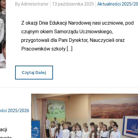
Posted
By
Administrator
13 października 2025
Aktualności 2025/2
on
Z okazji Dnia Edukacji Narodowej nasi uczniowie, pod
czujnym okiem Samorządu Uczniowskiego,
przygotowali dla Pani Dyrektor, Nauczycieli oraz
Pracowników szkoły […]
Życzenia
Czytaj Dalej
Z
Okazji
Dnia
Edukacji
Narodowej
ości 2025/2026
acji