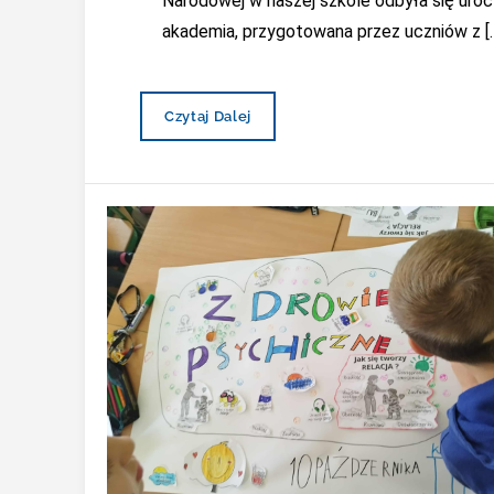
Narodowej w naszej szkole odbyła się uro
akademia, przygotowana przez uczniów z [
Dzień
Czytaj Dalej
Edukacji
Narodowej