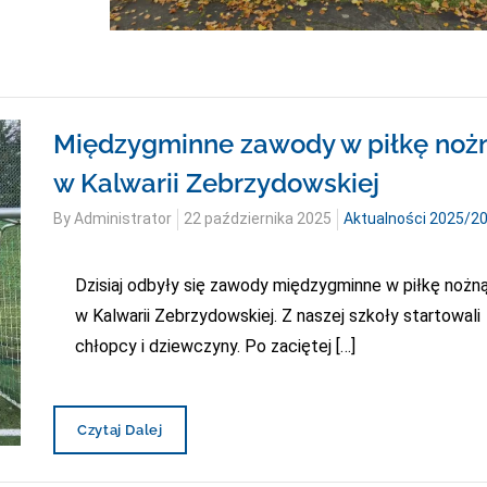
Międzygminne zawody w piłkę noż
w Kalwarii Zebrzydowskiej
Posted
By
Administrator
22 października 2025
Aktualności 2025/2
on
Dzisiaj odbyły się zawody międzygminne w piłkę nożn
w Kalwarii Zebrzydowskiej. Z naszej szkoły startowali
chłopcy i dziewczyny. Po zaciętej […]
Międzygminne
Czytaj Dalej
Zawody
W
Piłkę