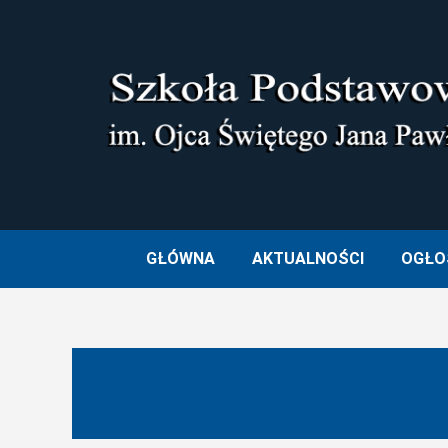
Skip
to
content
SZKOŁA PODSTAWOWA I
GŁÓWNA
AKTUALNOŚCI
OGŁO