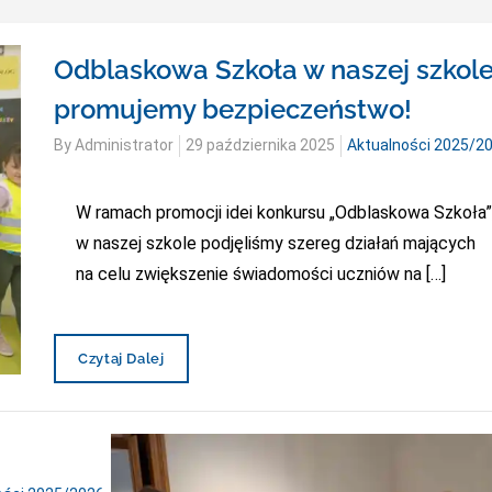
Odblaskowa Szkoła w naszej szkole
promujemy bezpieczeństwo!
Posted
By
Administrator
29 października 2025
Aktualności 2025/2
on
W ramach promocji idei konkursu „Odblaskowa Szkoła”
w naszej szkole podjęliśmy szereg działań mających
na celu zwiększenie świadomości uczniów na […]
Odblaskowa
Czytaj Dalej
Szkoła
W
Naszej
Szkole
–
Promujemy
Bezpieczeństwo!