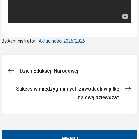
By
Administrator
Aktualności 2025/2026
Nawigacja
Dzień Edukacji Narodowej
wpisu
Sukces w międzygminnych zawodach w piłkę
halową dziewcząt
MENU