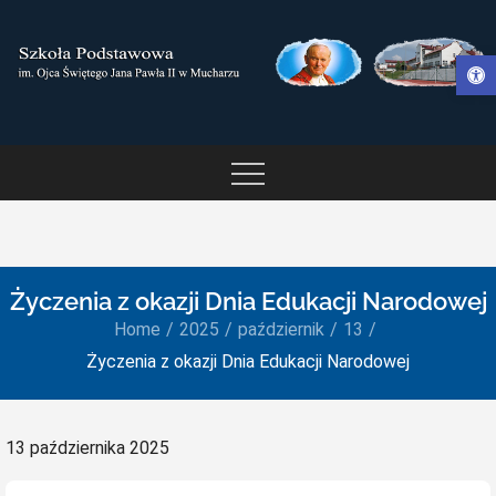
Skip
to
Otwórz pasek narzędzi
content
SZKOŁA PODSTAWOWA IM.
OJCA ŚWIĘTEGO JANA
PAWŁA II W MUCHARZU
Życzenia z okazji Dnia Edukacji Narodowej
Home
2025
październik
13
Życzenia z okazji Dnia Edukacji Narodowej
Posted
13 października 2025
on