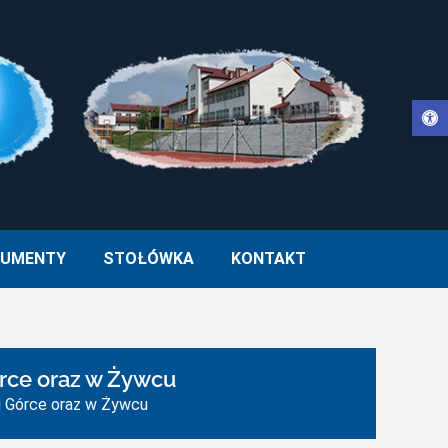
Otwórz pasek narzędzi
WŁA II W MUCHARZU
UMENTY
STOŁÓWKA
KONTAKT
órce oraz w Żywcu
j Górce oraz w Żywcu