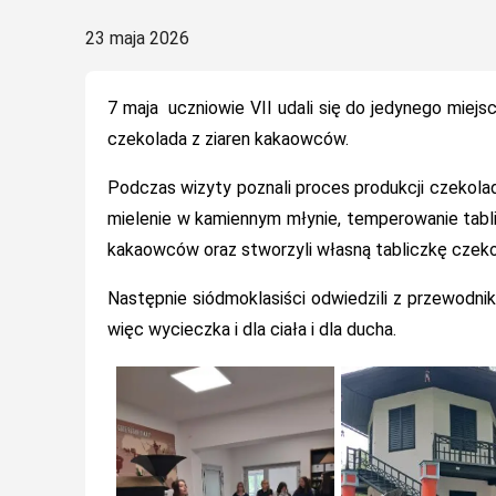
Posted
23 maja 2026
on
7 maja uczniowie VII udali się do jedynego miej
czekolada z ziaren kakaowców.
Podczas wizyty poznali proces produkcji czekolady
mielenie w kamiennym młynie, temperowanie tabl
kakaowców oraz stworzyli własną tabliczkę czeko
Następnie siódmoklasiści odwiedzili z przewodniki
więc wycieczka i dla ciała i dla ducha.