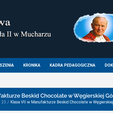
M. OJCA ŚWIĘTEGO JANA PA
SZENIA
KRONIKA
KADRA PEDAGOGICZNA
DOK
fakturze Beskid Chocolate w Węgierskiej G
23
Klasa VII w Manufakturze Beskid Chocolate w Węgierskie