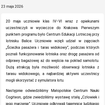
Posted
23 maja 2026
on
20 maja uczniowie klas IV–VI wraz z opiekunami
uczestniczyli w wycieczce do Krakowa. Pierwszym
punktem programu było
Centrum Edukacji Lotniczej
przy
lotnisku Balice. Uczniowie wzięli udział w zajęciach
„Ścieżka pasażera i taras widokowy”, podczas których
poznali funkcjonowanie lotniska oraz drogę pasażera od
odprawy bagażowej aż do wejścia na pokład samolotu.
Dużą atrakcją była możliwość obserwacji lotniska z
tarasu widokowego, a najbardziej aktywni uczestnicy
mogli skorzystać z symulatora lotu.
Następnie odwiedziliśmy
Małopolskie Centrum Nauki
Cogiteon
, gdzie zwiedziliśmy wystawę stałą „Człowiek i
jego marzenie”. Uczniowie odkrywali tajemnice ludzkiego