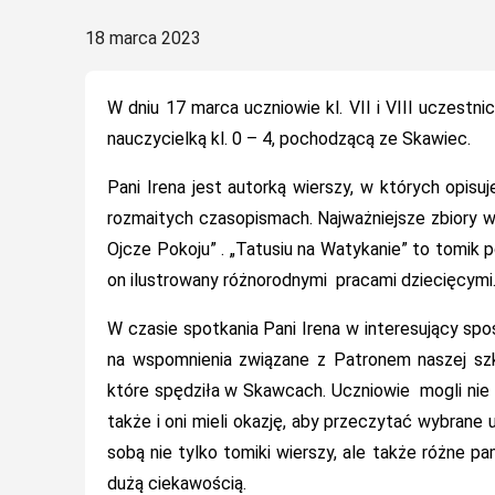
Posted
18 marca 2023
on
W dniu 17 marca uczniowie kl. VII i VIII uczestn
nauczycielką kl. 0 – 4, pochodzącą ze Skawiec.
Pani Irena jest autorką wierszy, w których opis
rozmaitych czasopismach. Najważniejsze zbiory wi
Ojcze Pokoju” . „Tatusiu na Watykanie” to tomik p
on ilustrowany różnorodnymi pracami dziecięcymi
W czasie spotkania Pani Irena w interesujący sp
na wspomnienia związane z Patronem naszej szk
które spędziła w Skawcach. Uczniowie mogli nie t
także i oni mieli okazję, aby przeczytać wybrane
sobą nie tylko tomiki wierszy, ale także różne pam
dużą ciekawością.