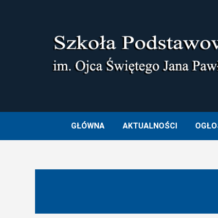
Skip
to
content
SZKOŁA PODSTAWOWA I
GŁÓWNA
AKTUALNOŚCI
OGŁO