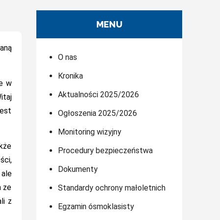
MENU
waną
O nas
Kronika
ne w
Aktualności 2025/2026
itaj
Jest
Ogłoszenia 2025/2026
Monitoring wizyjny
akże
Procedury bezpieczeństwa
ści,
Dokumenty
 ale
a ze
Standardy ochrony małoletnich
li z
Egzamin ósmoklasisty