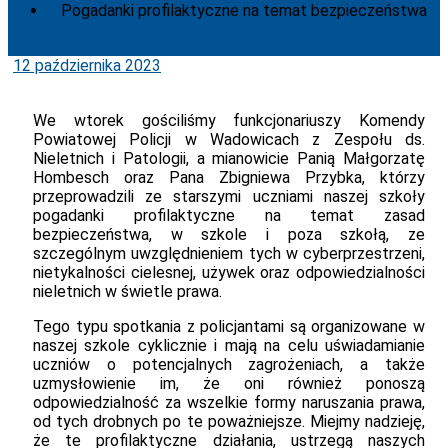
Pogadanki profilaktyczne na temat bezpieczeństwa
Posted
12 października 2023
on
We wtorek gościliśmy funkcjonariuszy Komendy
Powiatowej Policji w Wadowicach z Zespołu ds.
Nieletnich i Patologii, a mianowicie Panią Małgorzatę
Hombesch oraz Pana Zbigniewa Przybka, którzy
przeprowadzili ze starszymi uczniami naszej szkoły
pogadanki profilaktyczne na temat zasad
bezpieczeństwa, w szkole i poza szkołą, ze
szczególnym uwzględnieniem tych w cyberprzestrzeni,
nietykalności cielesnej, używek oraz odpowiedzialności
nieletnich w świetle prawa.
Tego typu spotkania z policjantami są organizowane w
naszej szkole cyklicznie i mają na celu uświadamianie
uczniów o potencjalnych zagrożeniach, a także
uzmysłowienie im, że oni również ponoszą
odpowiedzialność za wszelkie formy naruszania prawa,
od tych drobnych po te poważniejsze. Miejmy nadzieję,
że te profilaktyczne działania, ustrzegą naszych