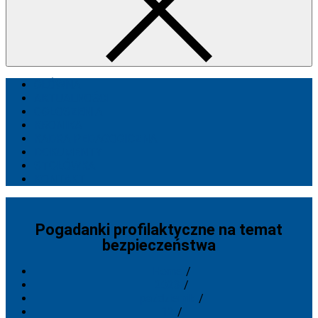
GŁÓWNA
AKTUALNOŚCI
OGŁOSZENIA
KRONIKA
KADRA PEDAGOGICZNA
DOKUMENTY
STOŁÓWKA
KONTAKT
Pogadanki profilaktyczne na temat
bezpieczeństwa
Home
2023
październik
12