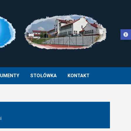
Otwórz pasek narzędzi
WŁA II W MUCHARZU
UMENTY
STOŁÓWKA
KONTAKT
i