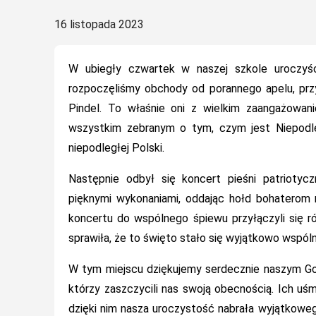
Posted
16 listopada 2023
on
W ubiegły czwartek w naszej szkole uroczyśc
rozpoczęliśmy obchody od porannego apelu, pr
Pindel. To właśnie oni z wielkim zaangażowani
wszystkim zebranym o tym, czym jest Niepodle
niepodległej Polski.
Następnie odbył się koncert pieśni patriotyc
pięknymi wykonaniami, oddając hołd bohaterom
koncertu do wspólnego śpiewu przyłączyli się r
sprawiła, że to święto stało się wyjątkowo wspó
W tym miejscu dziękujemy serdecznie naszym Go
którzy zaszczycili nas swoją obecnością. Ich uś
dzięki nim nasza uroczystość nabrała wyjątkoweg