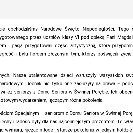
ie obchodziliśmy Narodowe Święto Niepodległości. Tego d
zygotowanego przez uczniów klasy VI pod opieką Pani Magdal
em i pasją przygotowali część artystyczną, która przypomn
głość i była hołdem złożonym tym, którzy poświęcili życie 
znych. Nasze utalentowane dzieci wzruszyły wszystkich swo
 narodowym. Jednak nie tylko one zasłużyły na brawa – podc
ównież seniorzy z Domu Seniora w Świnnej Porębie. Ich obec
lnotowym wydarzeniem, łączącym różne pokolenia.
ściom Specjalnym – seniorom z Domu Seniora w Świnnej Porę
miechy i radość były dla nas najcenniejszym prezentem. To wła
o wymiaru, łącząc młode i starsze pokolenia w jednym hołdzie