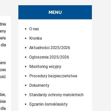
MENU
nia
O nas
eny
iała
Kronika
dla
Aktualności 2025/2026
Ogłoszenia 2025/2026
imi
Monitoring wizyjny
zas
Procedury bezpieczeństwa
ność
Dokumenty
bie,
Standardy ochrony małoletnich
śnie
Egzamin ósmoklasisty
 dla