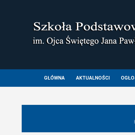
Skip
to
content
SZKOŁA PODSTAWOWA I
GŁÓWNA
AKTUALNOŚCI
OGŁO