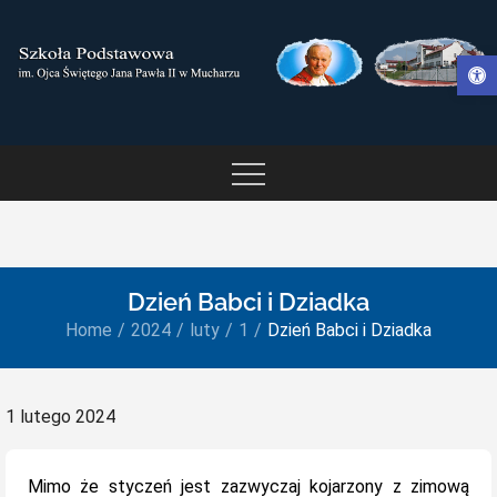
Skip
to
Otwórz pasek narzędzi
content
SZKOŁA PODSTAWOWA IM.
OJCA ŚWIĘTEGO JANA
PAWŁA II W MUCHARZU
Dzień Babci i Dziadka
Home
2024
luty
1
Dzień Babci i Dziadka
Posted
1 lutego 2024
on
Mimo że styczeń jest zazwyczaj kojarzony z zimową