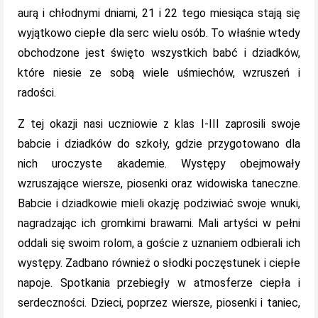
aurą i chłodnymi dniami, 21 i 22 tego miesiąca stają się
wyjątkowo ciepłe dla serc wielu osób. To właśnie wtedy
obchodzone jest święto wszystkich babć i dziadków,
które niesie ze sobą wiele uśmiechów, wzruszeń i
radości.
Z tej okazji nasi uczniowie z klas I-III zaprosili swoje
babcie i dziadków do szkoły, gdzie przygotowano dla
nich uroczyste akademie. Występy obejmowały
wzruszające wiersze, piosenki oraz widowiska taneczne.
Babcie i dziadkowie mieli okazję podziwiać swoje wnuki,
nagradzając ich gromkimi brawami. Mali artyści w pełni
oddali się swoim rolom, a goście z uznaniem odbierali ich
występy. Zadbano również o słodki poczęstunek i ciepłe
napoje. Spotkania przebiegły w atmosferze ciepła i
serdeczności. Dzieci, poprzez wiersze, piosenki i taniec,