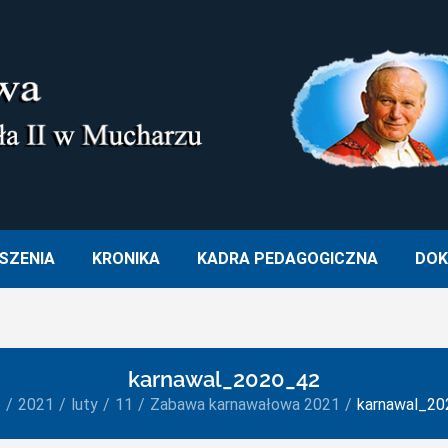
M. OJCA ŚWIĘTEGO JANA PA
SZENIA
KRONIKA
KADRA PEDAGOGICZNA
DOK
karnawal_2020_42
e
2021
luty
11
Zabawa karnawałowa 2021
karnawal_20