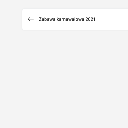
Zabawa karnawałowa 2021
Nawigacja
wpisu