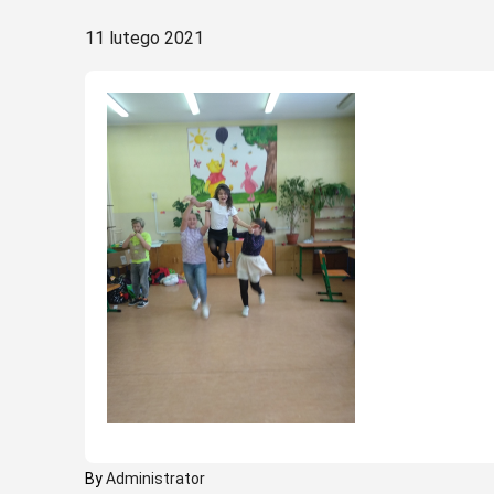
Posted
11 lutego 2021
on
By
Administrator