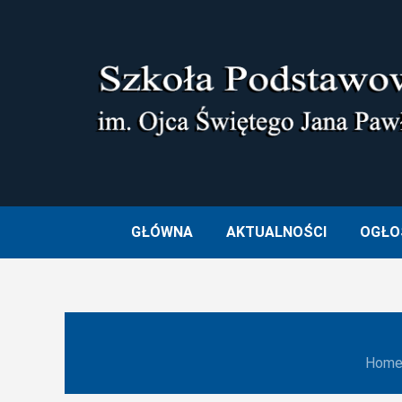
Skip
to
content
SZKOŁA PODSTAWOWA I
GŁÓWNA
AKTUALNOŚCI
OGŁO
Hom