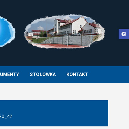
Otwórz pasek narzędzi
WŁA II W MUCHARZU
UMENTY
STOŁÓWKA
KONTAKT
20_42