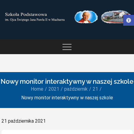
Skip
to
Otwórz pasek narzędzi
content
SZKOŁA PODSTAWOWA IM.
OJCA ŚWIĘTEGO JANA
PAWŁA II W MUCHARZU
Nowy monitor interaktywny w naszej szkole
Home
2021
październik
21
Nowy monitor interaktywny w naszej szkole
Posted
21 października 2021
on