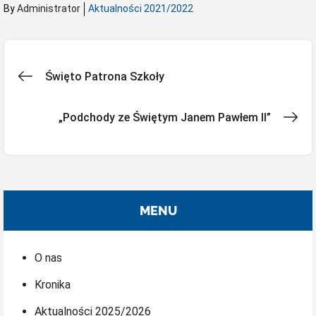
By
Administrator
Aktualności 2021/2022
Nawigacja
Święto Patrona Szkoły
wpisu
„Podchody ze Świętym Janem Pawłem II”
MENU
O nas
Kronika
Aktualności 2025/2026