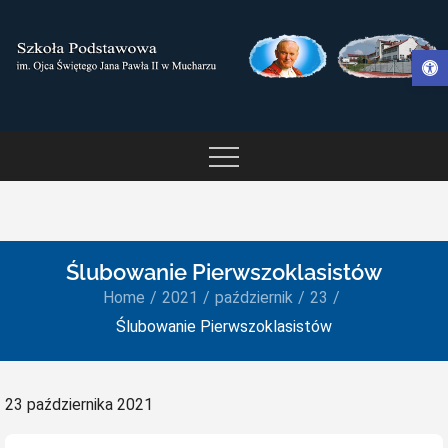
Skip
to
Otwórz pasek narzędzi
content
SZKOŁA PODSTAWOWA IM.
OJCA ŚWIĘTEGO JANA
PAWŁA II W MUCHARZU
Ślubowanie Pierwszoklasistów
Home
2021
październik
23
Ślubowanie Pierwszoklasistów
Posted
23 października 2021
on