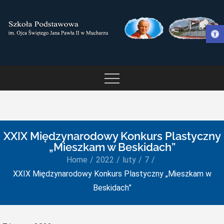
Skip
to
Otwórz pasek narzędzi
content
SZKOŁA PODSTAWOWA IM.
OJCA ŚWIĘTEGO JANA
PAWŁA II W MUCHARZU
XXIX Międzynarodowy Konkurs Plastyczny
„Mieszkam w Beskidach”
Home
2022
luty
7
XXIX Międzynarodowy Konkurs Plastyczny „Mieszkam w
Beskidach”