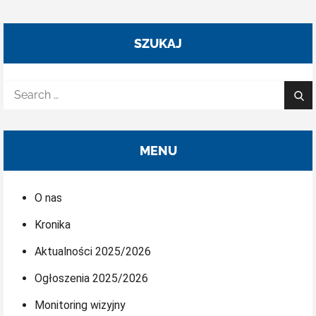
SZUKAJ
Search
Sea
for:
MENU
O nas
Kronika
Aktualności 2025/2026
Ogłoszenia 2025/2026
Monitoring wizyjny