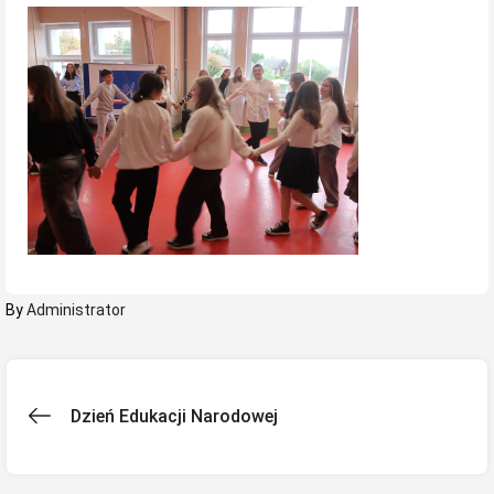
By
Administrator
Nawigacja
Dzień Edukacji Narodowej
wpisu