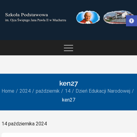
Skip
to
Otwórz pasek narzędzi
content
SZKOŁA PODSTAWOWA IM.
OJCA ŚWIĘTEGO JANA
PAWŁA II W MUCHARZU
ken27
Home
2024
październik
14
Dzień Edukacji Narodowej
ken27
Posted
14 października 2024
on