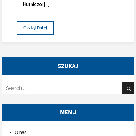
Hutniczej […]
Konkurs
Czytaj Dalej
Ekologiczny
SZUKAJ
Search
Sea
for:
MENU
O nas