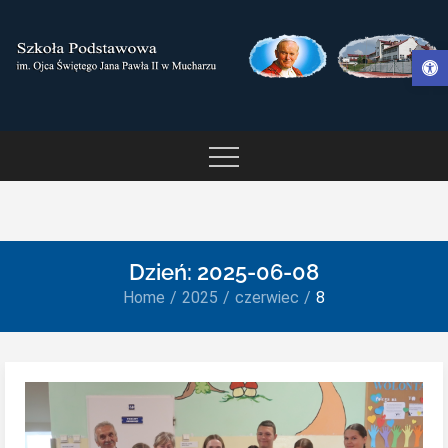
Skip
to
Otwórz pasek narzędzi
content
SZKOŁA PODSTAWOWA IM.
OJCA ŚWIĘTEGO JANA
PAWŁA II W MUCHARZU
Dzień:
2025-06-08
Home
2025
czerwiec
8