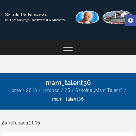
Skip
to
Otwórz pasek narzędzi
content
SZKOŁA PODSTAWOWA IM.
OJCA ŚWIĘTEGO JANA
PAWŁA II W MUCHARZU
mam_talent36
Home
2016
listopad
25
Szkolne „Mam Talent”
mam_talent36
Posted
25 listopada 2016
on