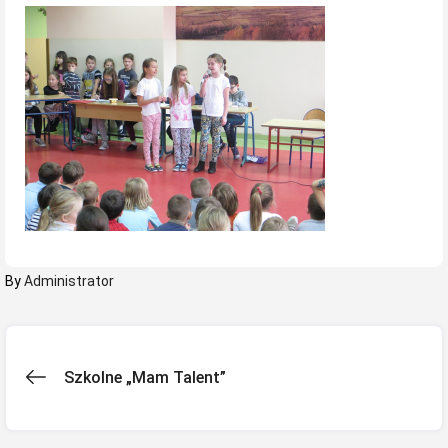
By
Administrator
Nawigacja
Szkolne „Mam Talent”
wpisu