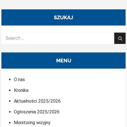
SZUKAJ
Search
Sea
for:
MENU
O nas
Kronika
Aktualności 2025/2026
Ogłoszenia 2025/2026
Monitoring wizyjny