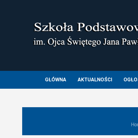
Skip
to
content
SZKOŁA PODSTAWOWA I
GŁÓWNA
AKTUALNOŚCI
OGŁO
Ho