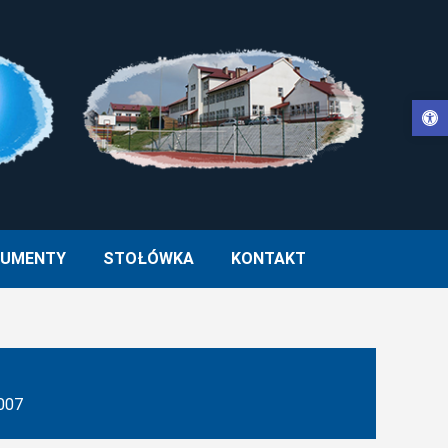
Otwórz pasek narzędzi
WŁA II W MUCHARZU
UMENTY
STOŁÓWKA
KONTAKT
007