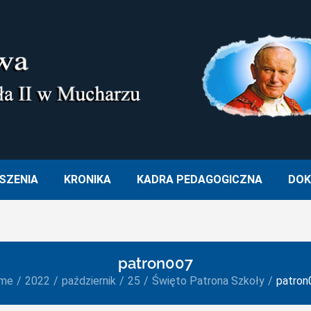
M. OJCA ŚWIĘTEGO JANA PA
SZENIA
KRONIKA
KADRA PEDAGOGICZNA
DOK
patron007
me
2022
październik
25
Święto Patrona Szkoły
patron